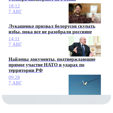
18:12
7 АВГ
Лукашенко призвал белорусов скупать
избы, пока все не разобрали россияне
14:11
7 АВГ
Найдены документы, подтверждающие
прямое участие НАТО в ударах по
территории РФ
09:28
7 АВГ