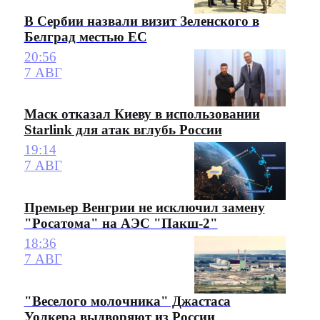
В Сербии назвали визит Зеленского в
Белград местью ЕС
20:56
7 АВГ
Маск отказал Киеву в использовании
Starlink для атак вглубь России
19:14
7 АВГ
Премьер Венгрии не исключил замену
"Росатома" на АЭС "Пакш-2"
18:36
7 АВГ
"Веселого молочника" Джастаса
Уолкера выдворяют из России