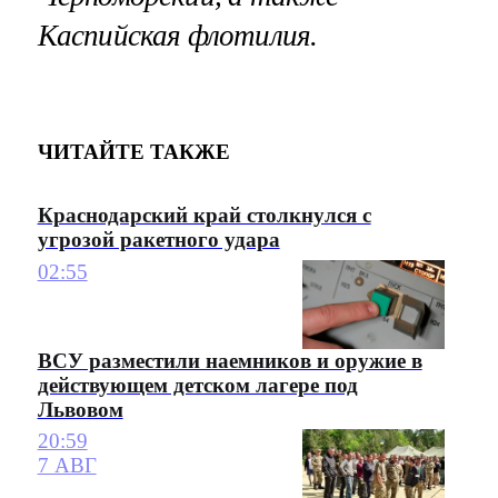
Каспийская флотилия.
ЧИТАЙТЕ ТАКЖЕ
Краснодарский край столкнулся с
угрозой ракетного удара
02:55
ВСУ разместили наемников и оружие в
действующем детском лагере под
Львовом
20:59
7 АВГ