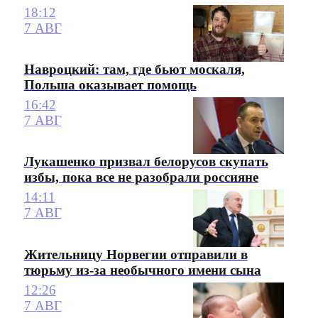
18:12
7 АВГ
Навроцкий: там, где бьют москаля,
Польша оказывает помощь
16:42
7 АВГ
Лукашенко призвал белорусов скупать
избы, пока все не разобрали россияне
14:11
7 АВГ
Жительницу Норвегии отправили в
тюрьму из-за необычного имени сына
12:26
7 АВГ