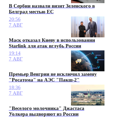
В Сербии назвали визит Зеленского в
Белград местью ЕС
20:56
7 АВГ
Маск отказал Киеву в использовании
Starlink для атак вглубь России
19:14
7 АВГ
Премьер Венгрии не исключил замену
"Росатома" на АЭС "Пакш-2"
18:36
7 АВГ
"Веселого молочника" Джастаса
Уолкера выдворяют из России