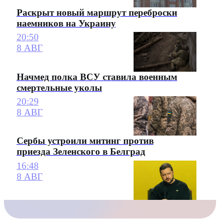
Раскрыт новый маршрут переброски
наемников на Украину
20:50
8 АВГ
Начмед полка ВСУ ставила военным
смертельные уколы
20:29
8 АВГ
Сербы устроили митинг против
приезда Зеленского в Белград
16:48
8 АВГ