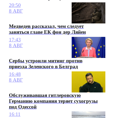
20:50
8 АВГ
Медведев рассказал, чем следует
заняться главе ЕК фон дер Ляйен
17:43
8 АВГ
Сербы устроили митинг против
приезда Зеленского в Белград
16:48
8 АВГ
Обслуживавшая гитлеровскую
Германию компания теряет сухогрузы
под Одессой
16:11