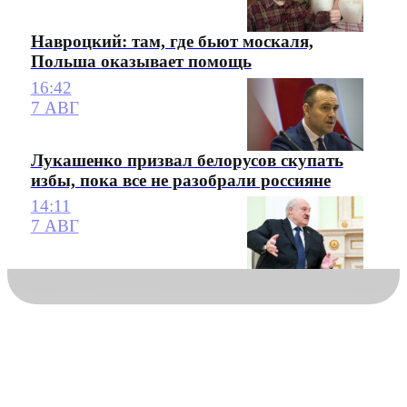
Навроцкий: там, где бьют москаля,
Польша оказывает помощь
16:42
7 АВГ
Лукашенко призвал белорусов скупать
избы, пока все не разобрали россияне
14:11
7 АВГ