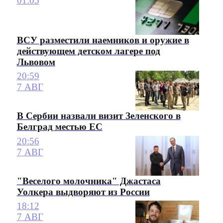
01:05
ВСУ разместили наемников и оружие в
действующем детском лагере под
Львовом
20:59
7 АВГ
В Сербии назвали визит Зеленского в
Белград местью ЕС
20:56
7 АВГ
"Веселого молочника" Джастаса
Уолкера выдворяют из России
18:12
7 АВГ