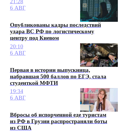
21:28
6 АВГ
Опубликованы кадры последствий
удара ВС РФ по логистическому
центру под Киевом
20:10
6 АВГ
Первая в истории выпускница,
набравшая 500 баллов по ЕГЭ, стала
студенткой МФТИ
19:34
6 АВГ
Вбросы об испорченной еде туристам
из РФ в Грузии распространяли боты
из США