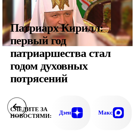
Патриарх Кирилл:
первый год
патриаршества стал
годом духовных
потрясений
СЛЕДИТЕ ЗА
Дзен
Макс
НОВОСТЯМИ: