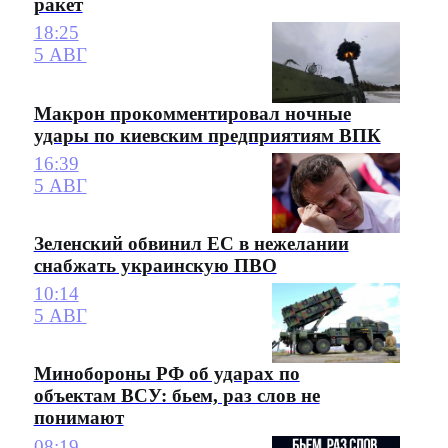
ракет
18:25
5 АВГ
Макрон прокомментировал ночные
удары по киевским предприятиям ВПК
16:39
5 АВГ
Зеленский обвинил ЕС в нежелании
снабжать украинскую ПВО
10:14
5 АВГ
Минобороны РФ об ударах по
объектам ВСУ: бьем, раз слов не
понимают
08:19