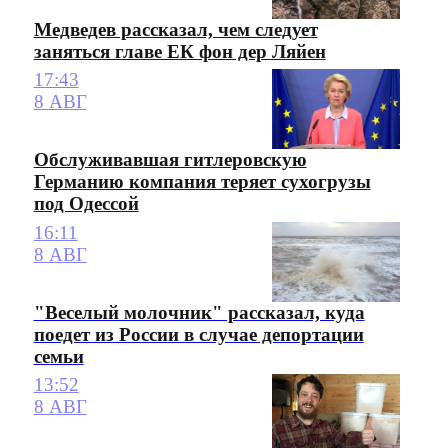
Медведев рассказал, чем следует
заняться главе ЕК фон дер Ляйен
17:43
8 АВГ
Обслуживавшая гитлеровскую
Германию компания теряет сухогрузы
под Одессой
16:11
8 АВГ
"Веселый молочник" рассказал, куда
поедет из России в случае депортации
семьи
13:52
8 АВГ