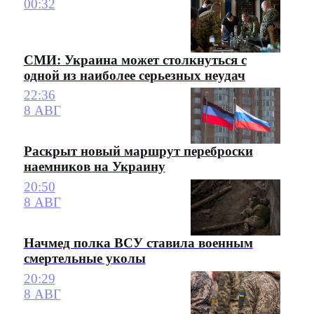
00:32
СМИ: Украина может столкнуться с
одной из наиболее серьезных неудач
22:36
8 АВГ
Раскрыт новый маршрут переброски
наемников на Украину
20:50
8 АВГ
Начмед полка ВСУ ставила военным
смертельные уколы
20:29
8 АВГ