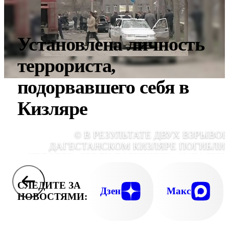
Установлена личность
террориста,
подорвавшего себя в
Кизляре
© В РЕЗУЛЬТАТЕ ДВУХ ВЗРЫВОВ
ДАГЕСТАНСКОМ КИЗЛЯРЕ ПОГИБЛИ 
ЧЕЛОВЕК. СРЕДИ ПОГИБШИХ - НАЧАЛЬН
КИЗЛЯРСКОГО ОВД ВИТАЛИЙ ВЕДЕРНИКО
В БОЛЬНИЦУ ДОСТАВЛЕНЫ 
СЛЕДИТЕ ЗА
ПОСТРАДАВШ
Дзен
Макс
НОВОСТЯМИ: