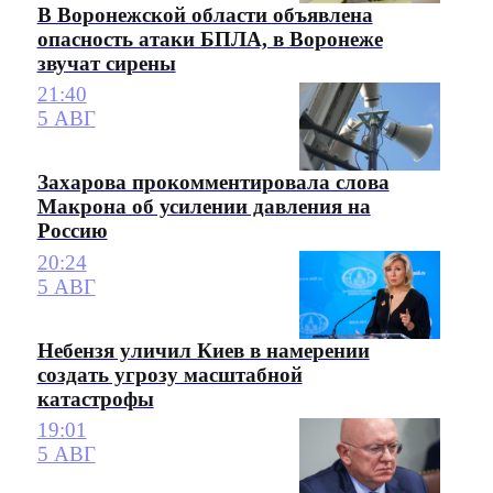
В Воронежской области объявлена
опасность атаки БПЛА, в Воронеже
звучат сирены
21:40
5 АВГ
Захарова прокомментировала слова
Макрона об усилении давления на
Россию
20:24
5 АВГ
Небензя уличил Киев в намерении
создать угрозу масштабной
катастрофы
19:01
5 АВГ