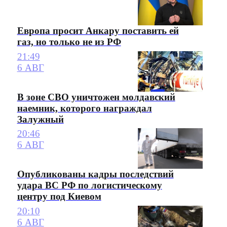
Европа просит Анкару поставить ей
газ, но только не из РФ
21:49
6 АВГ
В зоне СВО уничтожен молдавский
наемник, которого награждал
Залужный
20:46
6 АВГ
Опубликованы кадры последствий
удара ВС РФ по логистическому
центру под Киевом
20:10
6 АВГ