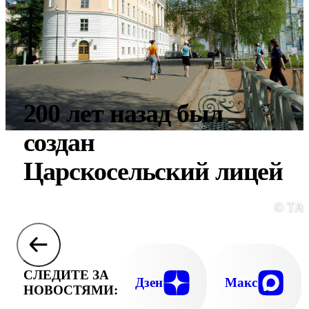
200 лет назад был
создан
Царскосельский лицей
© ТА
СЛЕДИТЕ ЗА
Дзен
Макс
НОВОСТЯМИ: