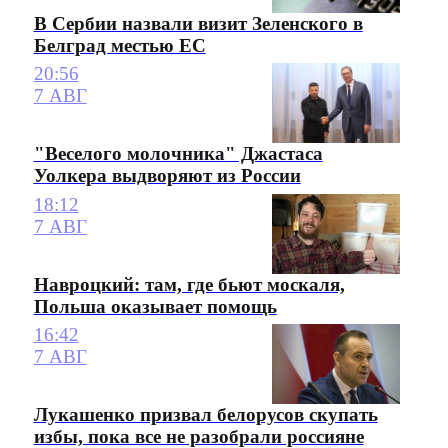
В Сербии назвали визит Зеленского в
Белград местью ЕС
20:56
7 АВГ
"Веселого молочника" Джастаса
Уолкера выдворяют из России
18:12
7 АВГ
Навроцкий: там, где бьют москаля,
Польша оказывает помощь
16:42
7 АВГ
Лукашенко призвал белорусов скупать
избы, пока все не разобрали россияне