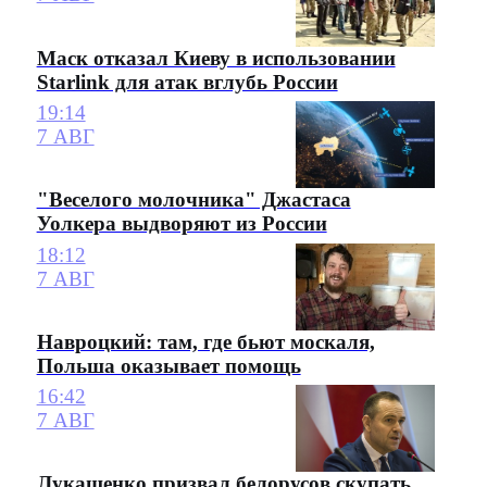
Маск отказал Киеву в использовании
Starlink для атак вглубь России
19:14
7 АВГ
"Веселого молочника" Джастаса
Уолкера выдворяют из России
18:12
7 АВГ
Навроцкий: там, где бьют москаля,
Польша оказывает помощь
16:42
7 АВГ
Лукашенко призвал белорусов скупать