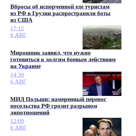
Вбросы об испорченной еде туристам
из РФ в Грузии распространяли боты
из США
17:12
6 АВГ
Мирошник заявил, что нужно
готовиться к долгим боевым действиям
на Украине
14:30
6 АВГ
МИД Польши: намеренный перенос
посольства РФ грозит разрывом
дипотношений
12:09
6 АВГ