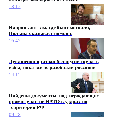
18:12
Навроцкий: там, где бьют москаля,
Польша оказывает помощь
16:42
Лукашенко призвал белорусов скупать
избы, пока все не разобрали россияне
14:11
Найдены документы, подтверждающие
прямое участие НАТО в ударах по
территории РФ
09:28