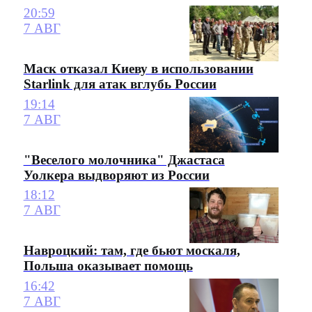
20:59
7 АВГ
Маск отказал Киеву в использовании
Starlink для атак вглубь России
19:14
7 АВГ
"Веселого молочника" Джастаса
Уолкера выдворяют из России
18:12
7 АВГ
Навроцкий: там, где бьют москаля,
Польша оказывает помощь
16:42
7 АВГ