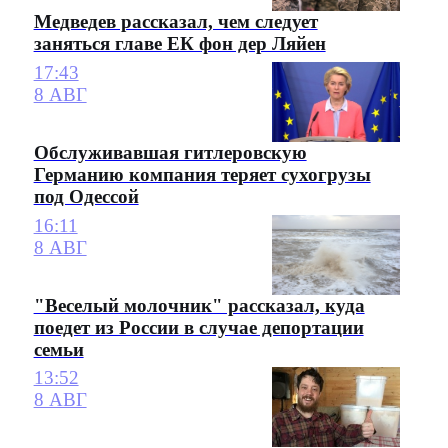
Медведев рассказал, чем следует
заняться главе ЕК фон дер Ляйен
17:43
8 АВГ
Обслуживавшая гитлеровскую
Германию компания теряет сухогрузы
под Одессой
16:11
8 АВГ
"Веселый молочник" рассказал, куда
поедет из России в случае депортации
семьи
13:52
8 АВГ