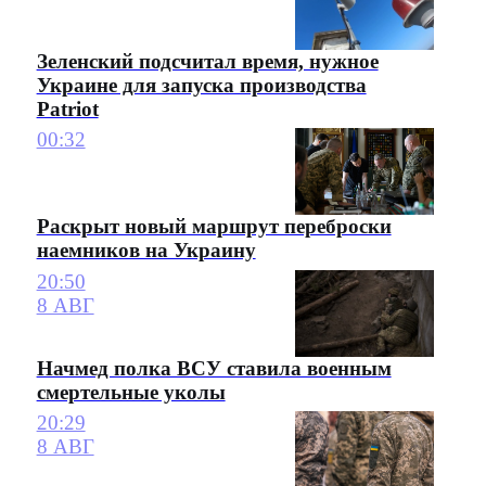
Зеленский подсчитал время, нужное
Украине для запуска производства
Patriot
00:32
Раскрыт новый маршрут переброски
наемников на Украину
20:50
8 АВГ
Начмед полка ВСУ ставила военным
смертельные уколы
20:29
8 АВГ