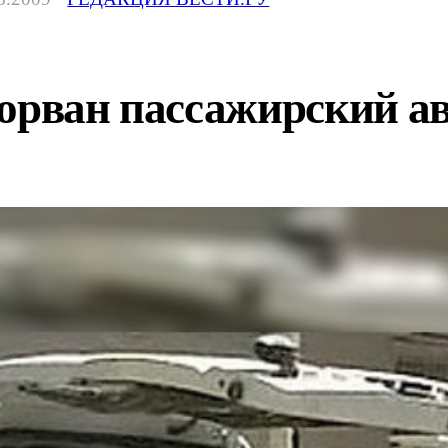
орван пассажирский ав