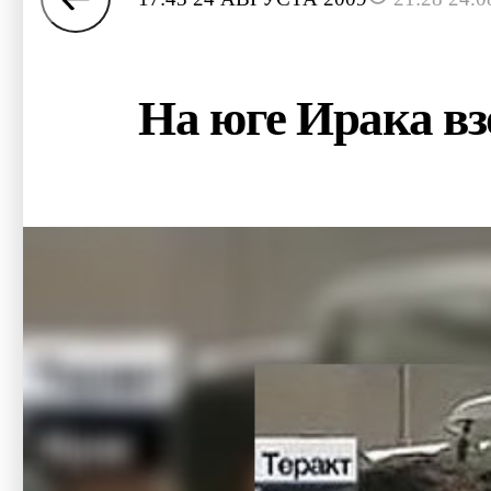
На юге Ирака вз