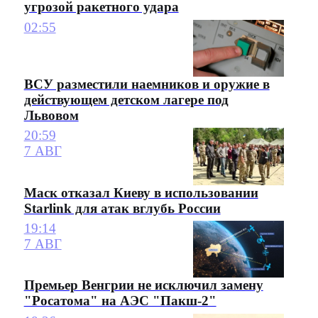
угрозой ракетного удара
02:55
ВСУ разместили наемников и оружие в
действующем детском лагере под
Львовом
20:59
7 АВГ
Маск отказал Киеву в использовании
Starlink для атак вглубь России
19:14
7 АВГ
Премьер Венгрии не исключил замену
"Росатома" на АЭС "Пакш-2"