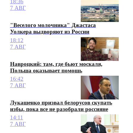
18:36
7 АВГ
"Веселого молочника" Джастаса
Уолкера выдворяют из России
18:12
7 АВГ
Навроцкий: там, где бьют москаля,
Польша оказывает помощь
16:42
7 АВГ
Лукашенко призвал белорусов скупать
избы, пока все не разобрали россияне
14:11
7 АВГ