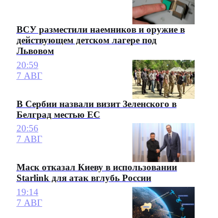
ВСУ разместили наемников и оружие в
действующем детском лагере под
Львовом
20:59
7 АВГ
В Сербии назвали визит Зеленского в
Белград местью ЕС
20:56
7 АВГ
Маск отказал Киеву в использовании
Starlink для атак вглубь России
19:14
7 АВГ