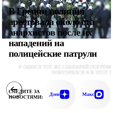
В Греции полиция
арестовала около ста
анархистов после их
нападений на
полицейские патрули
© ОДИН И ТОТ ЖЕ СЦЕНАРИЙ ПОГРОМ
ПОВТОРИЛСЯ И В ЭТОТ Р
СЛЕДИТЕ ЗА
Дзен
Макс
НОВОСТЯМИ: