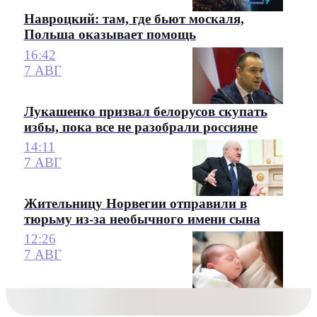
Навроцкий: там, где бьют москаля,
Польша оказывает помощь
16:42
7 АВГ
Лукашенко призвал белорусов скупать
избы, пока все не разобрали россияне
14:11
7 АВГ
Жительницу Норвегии отправили в
тюрьму из-за необычного имени сына
12:26
7 АВГ