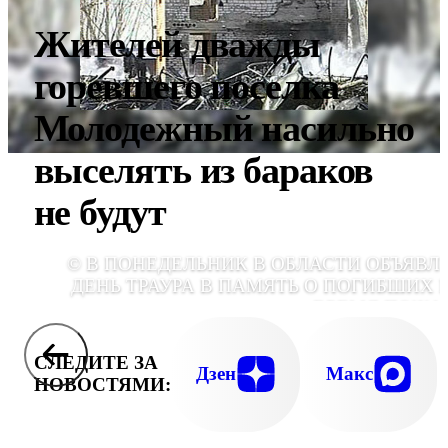
Жителей дважды
горевшего поселка
Молодежный насильно
выселять из бараков
не будут
© В ПОНЕДЕЛЬНИК В ОБЛАСТИ ОБЪЯВЛ
ДЕНЬ ТРАУРА В ПАМЯТЬ О ПОГИБШИХ 
ВРЕМЯ ПОЖА
СЛЕДИТЕ ЗА
Дзен
Макс
НОВОСТЯМИ: