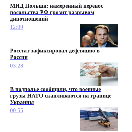
МИД Польши: намеренный перенос
посольства РФ грозит разрывом
дипотношений
12:09
Росстат зафиксировал дефляцию в
России
03:28
В подполье сообщили, что военные
грузы НАТО скапливаются на границе
Украины
00:55