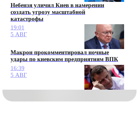
Небензя уличил Киев в намерении
создать угрозу масштабной
катастрофы
19:01
5 АВГ
Макрон прокомментировал ночные
удары по киевским предприятиям ВПК
16:39
5 АВГ