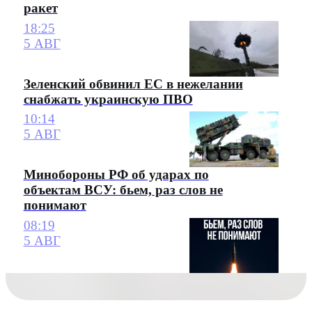
ракет
18:25
5 АВГ
Зеленский обвинил ЕС в нежелании
снабжать украинскую ПВО
10:14
5 АВГ
Минобороны РФ об ударах по
объектам ВСУ: бьем, раз слов не
понимают
08:19
5 АВГ