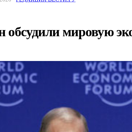
н обсудили мировую э