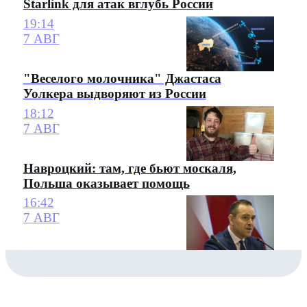
Starlink для атак вглубь России
19:14
7 АВГ
"Веселого молочника" Джастаса
Уолкера выдворяют из России
18:12
7 АВГ
Навроцкий: там, где бьют москаля,
Польша оказывает помощь
16:42
7 АВГ