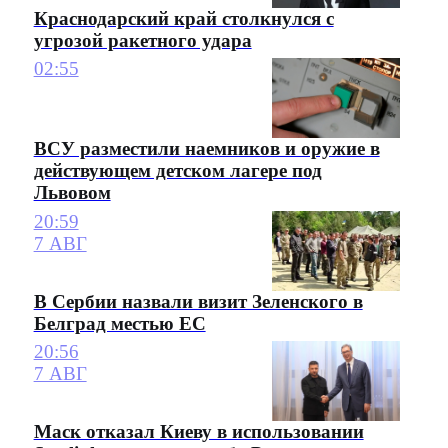
Краснодарский край столкнулся с
угрозой ракетного удара
02:55
ВСУ разместили наемников и оружие в
действующем детском лагере под
Львовом
20:59
7 АВГ
В Сербии назвали визит Зеленского в
Белград местью ЕС
20:56
7 АВГ
Маск отказал Киеву в использовании