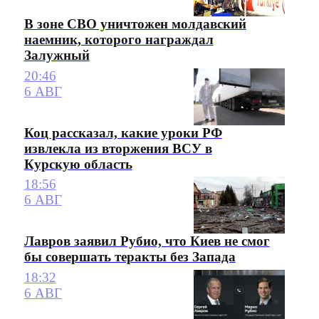
В зоне СВО уничтожен молдавский
наемник, которого награждал
Залужный
20:46
6 АВГ
Коц рассказал, какие уроки РФ
извлекла из вторжения ВСУ в
Курскую область
18:56
6 АВГ
Лавров заявил Рубио, что Киев не смог
бы совершать теракты без Запада
18:32
6 АВГ