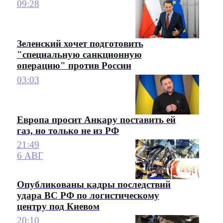
09:28
Зеленский хочет подготовить
"специальную санкционную
операцию" против России
03:03
Европа просит Анкару поставить ей
газ, но только не из РФ
21:49
6 АВГ
Опубликованы кадры последствий
удара ВС РФ по логистическому
центру под Киевом
20:10