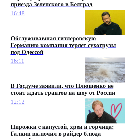
приезда Зеленского в Белград
16:48
Обслуживавшая гитлеровскую
Германию компания теряет сухогрузы
под Одессой
16:11
В Госдуме заявили, что Плющенко не
стоит ждать грантов на шоу от России
12:12
Пирожки с капустой, хрен и горчица:
Галкин включил в райдер блюда