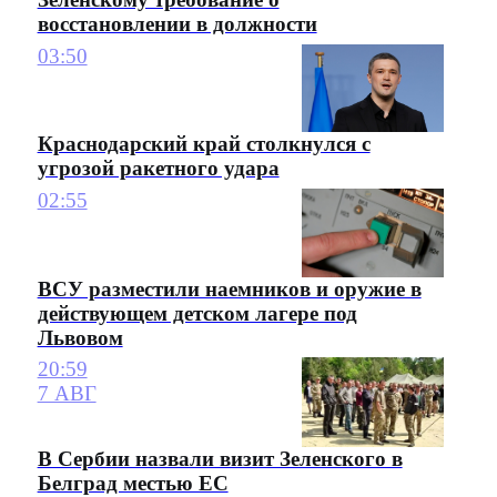
восстановлении в должности
03:50
Краснодарский край столкнулся с
угрозой ракетного удара
02:55
ВСУ разместили наемников и оружие в
действующем детском лагере под
Львовом
20:59
7 АВГ
В Сербии назвали визит Зеленского в
Белград местью ЕС