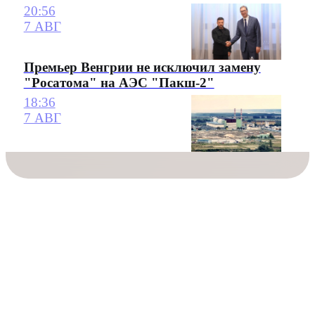
20:56
7 АВГ
Премьер Венгрии не исключил замену
"Росатома" на АЭС "Пакш-2"
18:36
7 АВГ