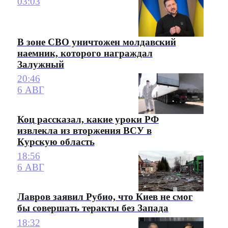
03:03
В зоне СВО уничтожен молдавский
наемник, которого награждал
Залужный
20:46
6 АВГ
Коц рассказал, какие уроки РФ
извлекла из вторжения ВСУ в
Курскую область
18:56
6 АВГ
Лавров заявил Рубио, что Киев не смог
бы совершать теракты без Запада
18:32