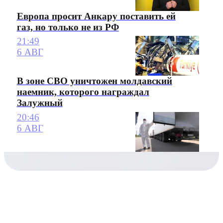
Европа просит Анкару поставить ей
газ, но только не из РФ
21:49
6 АВГ
В зоне СВО уничтожен молдавский
наемник, которого награждал
Залужный
20:46
6 АВГ