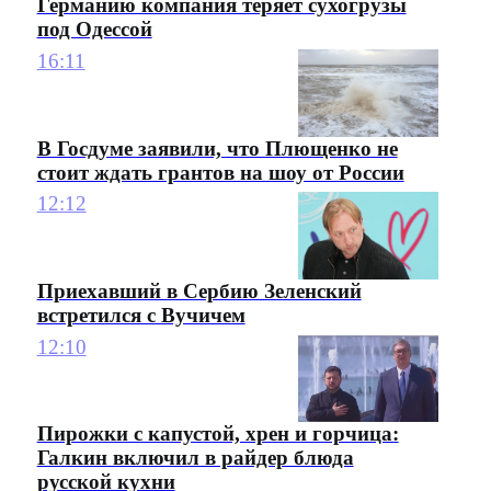
Германию компания теряет сухогрузы
под Одессой
16:11
В Госдуме заявили, что Плющенко не
стоит ждать грантов на шоу от России
12:12
Приехавший в Сербию Зеленский
встретился с Вучичем
12:10
Пирожки с капустой, хрен и горчица:
Галкин включил в райдер блюда
русской кухни