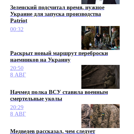
Зеленский подсчитал время, нужное
Украине для запуска производства
Patriot
00:32
Раскрыт новый маршрут переброски
наемников на Украину
20:50
8 АВГ
Начмед полка ВСУ ставила военным
смертельные уколы
20:29
8 АВГ
Медведев рассказал, чем следует