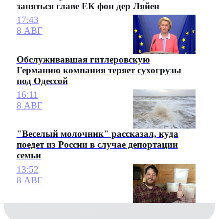
заняться главе ЕК фон дер Ляйен
17:43
8 АВГ
Обслуживавшая гитлеровскую
Германию компания теряет сухогрузы
под Одессой
16:11
8 АВГ
"Веселый молочник" рассказал, куда
поедет из России в случае депортации
семьи
13:52
8 АВГ