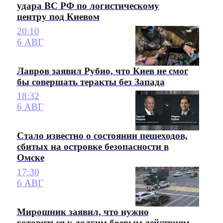
удара ВС РФ по логистическому
центру под Киевом
20:10
6 АВГ
Лавров заявил Рубио, что Киев не смог
бы совершать теракты без Запада
18:32
6 АВГ
Стало известно о состоянии пешеходов,
сбитых на островке безопасности в
Омске
17:30
6 АВГ
Мирошник заявил, что нужно
готовиться к долгим боевым действиям