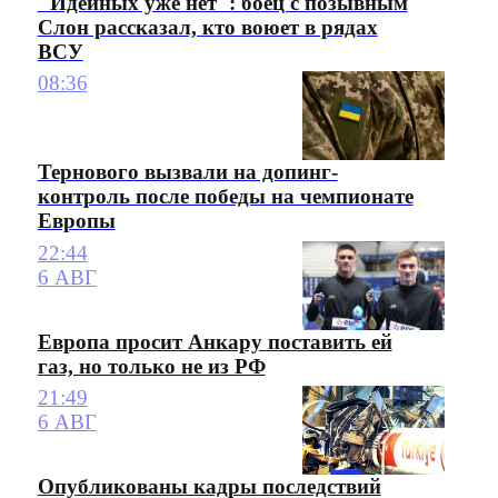
"Идейных уже нет": боец с позывным
Слон рассказал, кто воюет в рядах
ВСУ
08:36
Тернового вызвали на допинг-
контроль после победы на чемпионате
Европы
22:44
6 АВГ
Европа просит Анкару поставить ей
газ, но только не из РФ
21:49
6 АВГ
Опубликованы кадры последствий