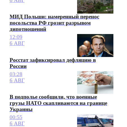
6 АВГ
МИД Польши: намеренный перенос
посольства РФ грозит разрывом
дипотношений
12:09
6 АВГ
Росстат зафиксировал дефляцию в
России
03:28
6 АВГ
В подполье сообщили, что военные
грузы НАТО скапливаются на границе
Украины
00:55
6 АВГ