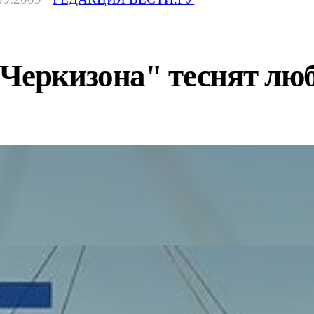
"Черкизона" теснят лю