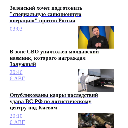
Зеленский хочет подготовить
"специальную санкционную
операцию" против России
03:03
В зоне СВО уничтожен молдавский
наемник, которого награждал
Залужный
20:46
6 АВГ
Опубликованы кадры последствий
удара ВС РФ по логистическому
центру под Киевом
20:10
6 АВГ