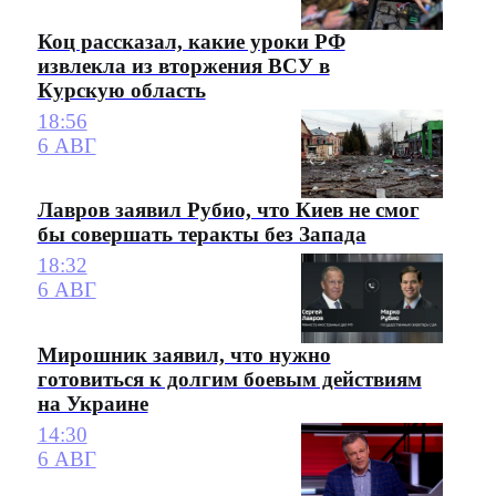
Коц рассказал, какие уроки РФ
извлекла из вторжения ВСУ в
Курскую область
18:56
6 АВГ
Лавров заявил Рубио, что Киев не смог
бы совершать теракты без Запада
18:32
6 АВГ
Мирошник заявил, что нужно
готовиться к долгим боевым действиям
на Украине
14:30
6 АВГ