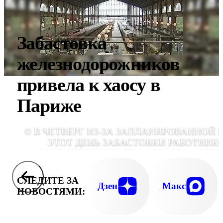
Забастовка
железнодорожников
привела к хаосу в
Париже
© В ЧЕТВЕРГ ИЗ-ЗА ЗАПЛАНИРОВАННОЙ 
ЭТОТ ДЕНЬ ЗАБАСТОВКИ РАБОТНИК
ОБЩЕСТВЕННОГО ТРАНСПОРТА ЖИТЕ
ФРАНЦИИ СТОЛКНУТСЯ С СЕРЬЕЗНЫ
ПРОБЛЕМА
СЛЕДИТЕ ЗА
Дзен
Макс
НОВОСТЯМИ: