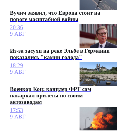
Вучич заявил, что Европа стоит на
пороге масштабной войны
20:36
9 АВГ
Из-за засухи на реке Эльбе в Германии
показались "камни голода"
18:29
9 АВГ
Военкор Коц: канцлер ФРГ сам
накаркал прилеты по своим
автозаводам
17:53
9 АВГ