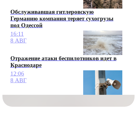
Обслуживавшая гитлеровскую
Германию компания теряет сухогрузы
под Одессой
16:11
8 АВГ
Отражение атаки беспилотников идет в
Краснодаре
12:06
8 АВГ