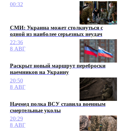
00:32
СМИ: Украина может столкнуться с
одной из наиболее серьезных неудач
22:36
8 АВГ
Раскрыт новый маршрут переброски
наемников на Украину
20:50
8 АВГ
Начмед полка ВСУ ставила военным
смертельные уколы
20:29
8 АВГ