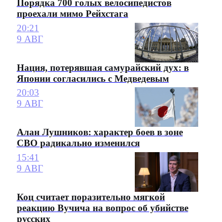
Порядка 700 голых велосипедистов
проехали мимо Рейхстага
20:21
9 АВГ
Нация, потерявшая самурайский дух: в
Японии согласились с Медведевым
20:03
9 АВГ
Алан Лушников: характер боев в зоне
СВО радикально изменился
15:41
9 АВГ
Коц считает поразительно мягкой
реакцию Вучича на вопрос об убийстве
русских