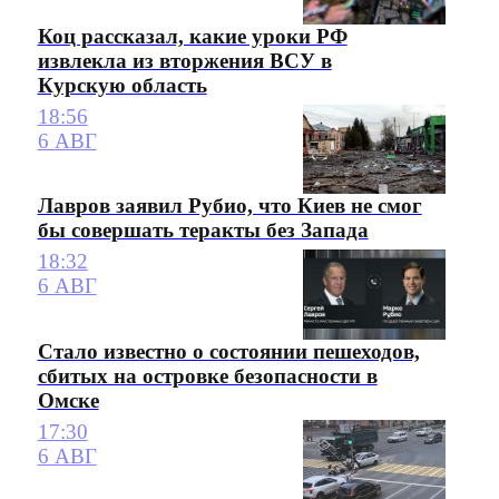
Коц рассказал, какие уроки РФ
извлекла из вторжения ВСУ в
Курскую область
18:56
6 АВГ
Лавров заявил Рубио, что Киев не смог
бы совершать теракты без Запада
18:32
6 АВГ
Стало известно о состоянии пешеходов,
сбитых на островке безопасности в
Омске
17:30
6 АВГ