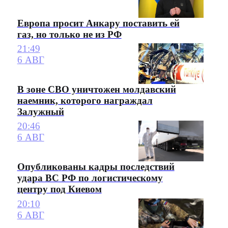
Европа просит Анкару поставить ей
газ, но только не из РФ
21:49
6 АВГ
В зоне СВО уничтожен молдавский
наемник, которого награждал
Залужный
20:46
6 АВГ
Опубликованы кадры последствий
удара ВС РФ по логистическому
центру под Киевом
20:10
6 АВГ