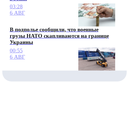
03:28
6 АВГ
В подполье сообщили, что военные
грузы НАТО скапливаются на границе
Украины
00:55
6 АВГ