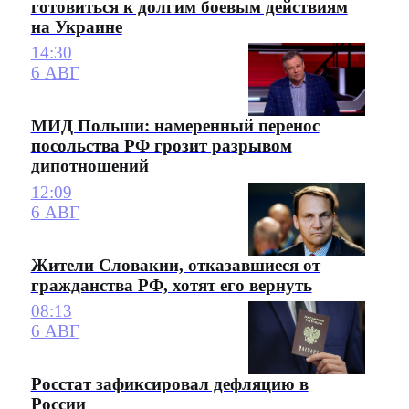
готовиться к долгим боевым действиям
на Украине
14:30
6 АВГ
МИД Польши: намеренный перенос
посольства РФ грозит разрывом
дипотношений
12:09
6 АВГ
Жители Словакии, отказавшиеся от
гражданства РФ, хотят его вернуть
08:13
6 АВГ
Росстат зафиксировал дефляцию в
России