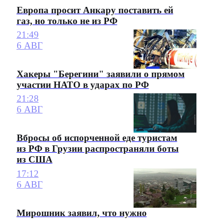
Европа просит Анкару поставить ей
газ, но только не из РФ
21:49
6 АВГ
Хакеры "Берегини" заявили о прямом
участии НАТО в ударах по РФ
21:28
6 АВГ
Вбросы об испорченной еде туристам
из РФ в Грузии распространяли боты
из США
17:12
6 АВГ
Мирошник заявил, что нужно