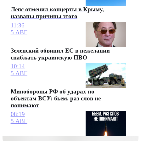
Лепс отменил концерты в Крыму,
названы причины этого
11:36
5 АВГ
Зеленский обвинил ЕС в нежелании
снабжать украинскую ПВО
10:14
5 АВГ
Минобороны РФ об ударах по
объектам ВСУ: бьем, раз слов не
понимают
08:19
5 АВГ