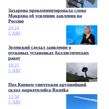
Захарова прокомментировала слова
Макрона об усилении давления на
Россию
20:24
5 АВГ
Зеленский сделал заявление о
пусковых установках баллистических
ракет
18:25
5 АВГ
Под Киевом уничтожен крупнейший
склад маркетплейса Rozetka
12:50
5 АВГ