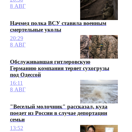
8 АВГ
Начмед полка ВСУ ставила военным
смертельные уколы
20:29
8 АВГ
Обслуживавшая гитлеровскую
Германию компания теряет сухогрузы
под Одессой
16:11
8 АВГ
"Веселый молочник" рассказал, куда
поедет из России в случае депортации
семьи
13:52