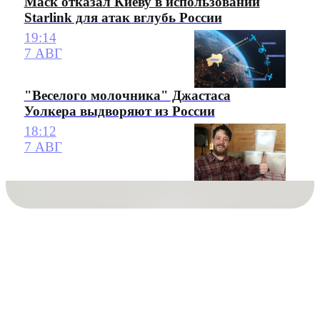
Маск отказал Киеву в использовании
Starlink для атак вглубь России
19:14
7 АВГ
"Веселого молочника" Джастаса
Уолкера выдворяют из России
18:12
7 АВГ