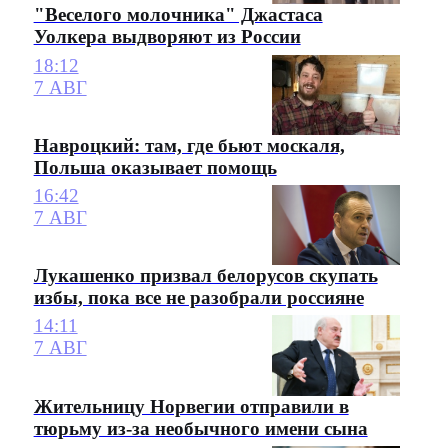
"Веселого молочника" Джастаса
Уолкера выдворяют из России
18:12
7 АВГ
Навроцкий: там, где бьют москаля,
Польша оказывает помощь
16:42
7 АВГ
Лукашенко призвал белорусов скупать
избы, пока все не разобрали россияне
14:11
7 АВГ
Жительницу Норвегии отправили в
тюрьму из-за необычного имени сына