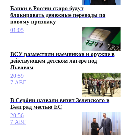
Банки в России скоро будут
блокировать денежные переводы по
новому признаку
01:05
ВСУ разместили наемников и оружие в
действующем детском лагере под
Львовом
20:59
7 АВГ
В Сербии назвали визит Зеленского в
Белград местью ЕС
20:56
7 АВГ