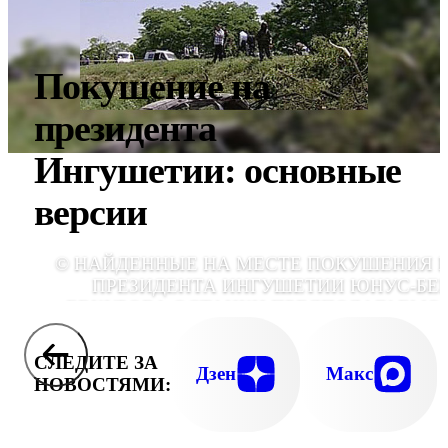
Покушение на
президента
Ингушетии: основные
версии
© НАЙДЕННЫЕ НА МЕСТЕ ПОКУШЕНИЯ 
ПРЕЗИДЕНТА ИНГУШЕТИИ ЮНУС-БЕ
ЕВКУРОВА ОСТАНКИ ПРЕДПОЛАГАЕМО
ТЕРРОРИСТА-СМЕРТНИКА ДОСТАВЛЕНЫ
РОСТОВ-НА-ДОНУ ДЛЯ ПРОВЕДЕН
СЛЕДИТЕ ЗА
ЭКСПЕРТ
Дзен
Макс
НОВОСТЯМИ: