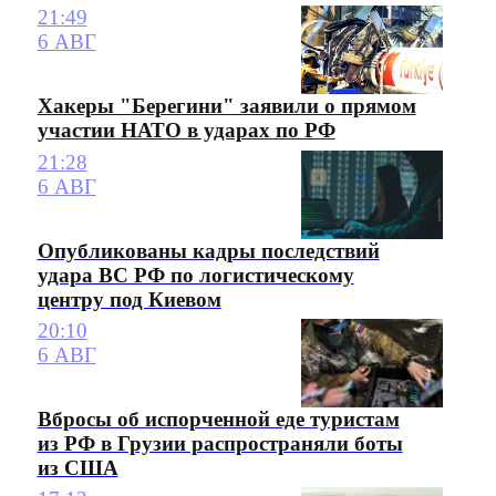
21:49
6 АВГ
Хакеры "Берегини" заявили о прямом
участии НАТО в ударах по РФ
21:28
6 АВГ
Опубликованы кадры последствий
удара ВС РФ по логистическому
центру под Киевом
20:10
6 АВГ
Вбросы об испорченной еде туристам
из РФ в Грузии распространяли боты
из США