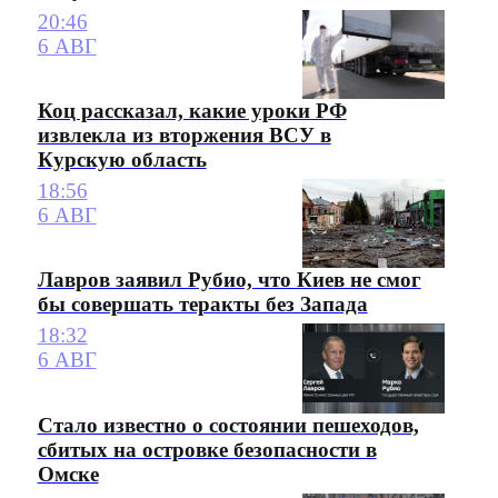
20:46
6 АВГ
Коц рассказал, какие уроки РФ
извлекла из вторжения ВСУ в
Курскую область
18:56
6 АВГ
Лавров заявил Рубио, что Киев не смог
бы совершать теракты без Запада
18:32
6 АВГ
Стало известно о состоянии пешеходов,
сбитых на островке безопасности в
Омске