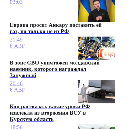
03:03
Европа просит Анкару поставить ей
газ, но только не из РФ
21:49
6 АВГ
В зоне СВО уничтожен молдавский
наемник, которого награждал
Залужный
20:46
6 АВГ
Коц рассказал, какие уроки РФ
извлекла из вторжения ВСУ в
Курскую область
18:56