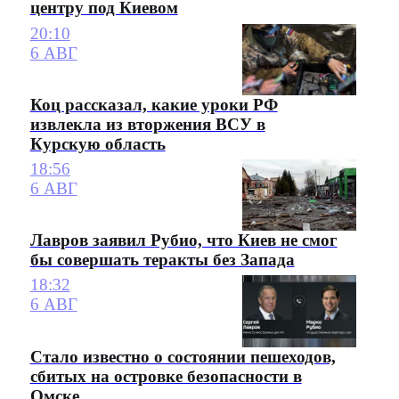
центру под Киевом
20:10
6 АВГ
Коц рассказал, какие уроки РФ
извлекла из вторжения ВСУ в
Курскую область
18:56
6 АВГ
Лавров заявил Рубио, что Киев не смог
бы совершать теракты без Запада
18:32
6 АВГ
Стало известно о состоянии пешеходов,
сбитых на островке безопасности в
Омске