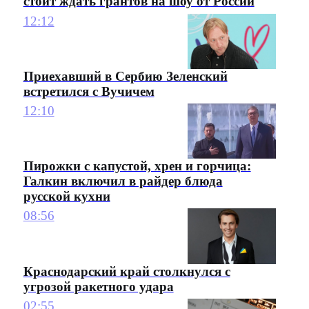
стоит ждать грантов на шоу от России
12:12
Приехавший в Сербию Зеленский
встретился с Вучичем
12:10
Пирожки с капустой, хрен и горчица:
Галкин включил в райдер блюда
русской кухни
08:56
Краснодарский край столкнулся с
угрозой ракетного удара
02:55